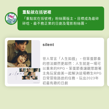
重點就在括號裡
「重點就在括號裡」粉絲團版主。目標成為最碎
碎唸、最不務正業的日劇及電影粉絲團。
silent
世人常言「人生如戲」，但笨蛋節奏
的想法顯然更超然：人生就是一場可
以重來的RPG。笨蛋節奏讓觀眾跟著
主角玩家麻美一起解決這場轉生RPG
日常冒險路途的任務，玩出2023年
初最有趣的日劇