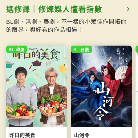
選修課｜修煉娛人懂看指數
BL劇、港劇、泰劇，不一樣的小眾佳作開拓你
的眼界，與好看的作品相遇！
BL 韓劇
BL 日劇
昨日的美食
山河令