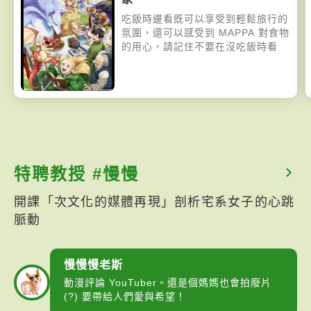
吃飯時邊看既可以享受到輕鬆旅行的
氛圍，還可以感受到 MAPPA 對食物
的用心，請記住不要在沒吃飯時看
特聘教授 #慢慢
開課「次文化的媒體再現」剖析宅系女子的心跳
脈動
慢慢慢老斯
動漫評論 YouTuber。還是個媽媽也會拍廢片
(?) 要帶給人們愛與希望！