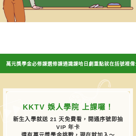
萬元獎學金
必修課
選修課
通識課
哈日劇
重點就在括號裡
偉
KKTV 娛人學院 上課囉！
新生入學就送 21 天免費看，開通序號即抽
VIP 年卡
還有萬元獎學金挑戰，現在就加入～