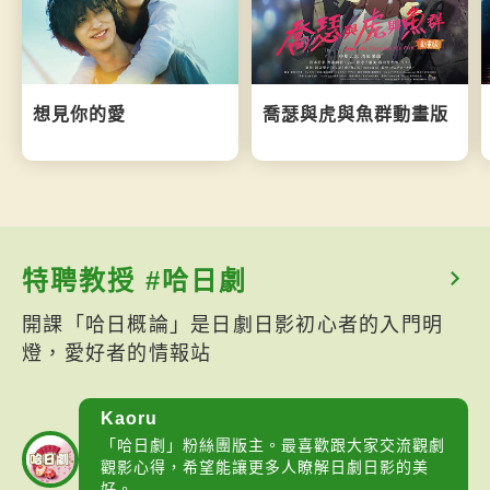
想見你的愛
喬瑟與虎與魚群動畫版
特聘教授 #哈日劇
開課「哈日概論」是日劇日影初心者的入門明
燈，愛好者的情報站
Kaoru
「哈日劇」粉絲團版主。最喜歡跟大家交流觀劇
觀影心得，希望能讓更多人瞭解日劇日影的美
好。