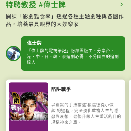
特聘教授 #偉士牌
開課「影劇雜食學」透過各種主題劇種與各國作
品，培養最具眼界的大娛樂家
偉士牌
「偉士牌的電視筆記」粉絲團版主。分享台、
港、中、日、韓、泰追劇心得，不分國界的追劇
達人
陷阱戰爭
以幽默的手法描述'積陰德從小做
起'的過程，完全淡化重複人生的隱
忍與哀愁，最後升級人生重活的目的
堪稱神來之筆。