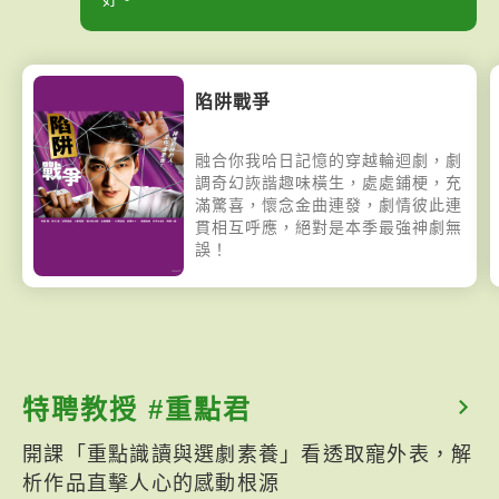
陷阱戰爭
融合你我哈日記憶的穿越輪迴劇，劇
調奇幻詼諧趣味橫生，處處鋪梗，充
滿驚喜，懷念金曲連發，劇情彼此連
貫相互呼應，絕對是本季最強神劇無
誤！
特聘教授 #重點君
開課「重點識讀與選劇素養」看透取寵外表，解
析作品直擊人心的感動根源