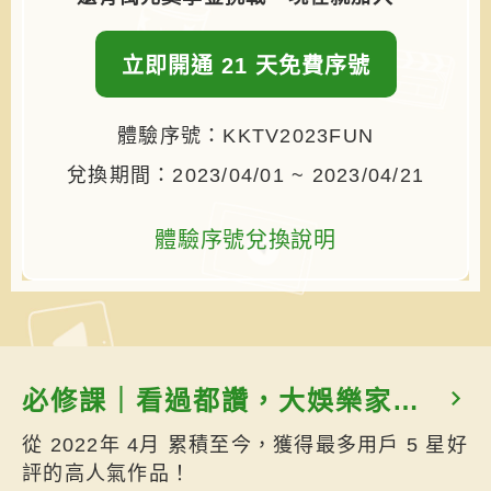
立即開通 21 天免費序號
體驗序號：KKTV2023FUN
兌換期間：2023/04/01 ~ 2023/04/21
體驗序號兌換說明
必修課｜看過都讚，大娛樂家必
看
從 2022年 4月 累積至今，獲得最多用戶 5 星好
評的高人氣作品！